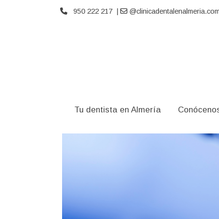
950 222 217 |
@clinicadentalenalmeria.co
Tu dentista en Almería
Conóceno